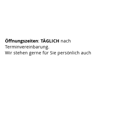
Öffnungszeiten
:
TÄGLICH
nach
Terminvereinbarung.
Wir stehen gerne für Sie persönlich auch
am Wochenende und Abends zur
Verfügung.
Wir freuen uns über eine
Terminvereinbarung.
Standort
Beratung & Bestellung
:
Stuttgarter Infrarotheizung &
lights
Nellinger Straße 15A, 70619 Stuttgart-
Heumaden
Tel:
0711 34211756
Mobil:
0176 43838148
E-Mail:
stuttgarter-infrarotheizung@t-
online.de
Impressum
Datenschutz
online seit 2013