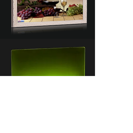
Öffnungszeiten
:
TÄGLICH
nach
Terminvereinbarung.