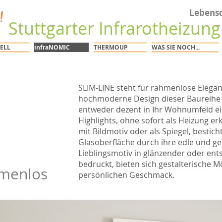
Lebensq
!
Stuttgarter Infrarotheizun
ELL
infraNOMIC
THERMOUP
WAS SIE NOCH...
SLIM-LINE steht für rahmenlose Elegan
hochmoderne Design dieser Baureihe fu
entweder dezent in Ihr Wohnumfeld ein
Highlights, ohne sofort als Heizung er
mit Bildmotiv oder als Spiegel, bestic
Glasoberfläche durch ihre edle und g
Lieblingsmotiv in glänzender oder ent
bedruckt, bieten sich gestalterische M
hmenlos
persönlichen Geschmack.