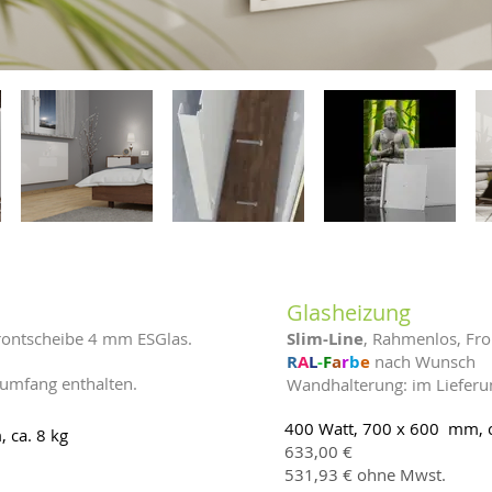
Glasheizung
rontscheibe 4 mm ESGlas.
Slim-Line
, Rahmenlos, Fr
R
A
L
-
F
a
r
b
e
nach Wunsch
rumfang enthalten.
Wandhalterung: im Lieferu
400 Watt, 700 x 600 mm, c
 ca. 8 kg
633,00 €
531,93 € ohne Mwst.