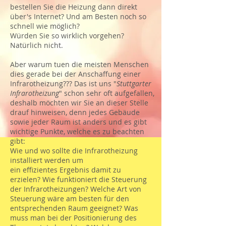
bestellen Sie die Heizung dann direkt
über's Internet? Und am Besten noch so
schnell wie möglich?
Würden Sie so wirklich vorgehen?
Natürlich nicht.
Aber warum tuen die meisten Menschen
dies gerade bei der Anschaffung einer
Infrarotheizung??? Das ist uns "
Stuttgarter
Infrarotheizung
" schon sehr oft aufgefallen,
deshalb möchten wir Sie an dieser Stelle
drauf hinweisen, denn jedes Gebäude
sowie jeder Raum ist anders und es gibt
wichtige Punkte, welche es zu beachten
gibt:
Wie und wo sollte die Infrarotheizung
installiert werden um
ein effizientes Ergebnis damit zu
erzielen? Wie funktioniert die Steuerung
der Infrarotheizungen? Welche Art von
Steuerung wäre am besten für den
entsprechenden Raum geeignet? Was
muss man bei der Positionierung des