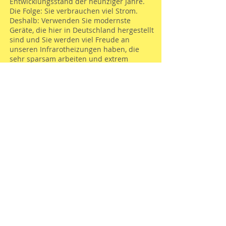
Entwicklungsstand der neunziger Jahre.
Die Folge: Sie verbrauchen viel Strom.
Deshalb: Verwenden Sie modernste
Geräte, die hier in Deutschland hergestellt
sind und Sie werden viel Freude an
unseren Infrarotheizungen haben, die
sehr sparsam arbeiten und extrem
langlebig sind.
Hausbau und Renovierung
Überlegen Sie sich im Bezug auf
gesundheitliche, ästhetische und
finanzielle Hinsichten gut, ob Sie beim Bau
von neuen Gebäuden weiterhin beim
konventionellen Heizsystem bleiben
möchten. Um nur eines zu erwähnen:
Allein die Heizrohre, die nachher überall
sichtbar sind und Platz verbrauchen, sind
schon ein Thema für sich, dazu kommt
noch deren Planung und Verlegung.
Möchten Sie weiterhin im Gebäude Öl-
Tanks und Öfen, Gasofen und