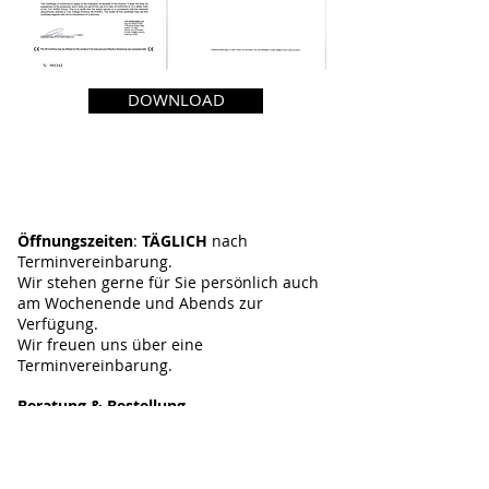
DOWNLOAD
Öffnungszeiten
:
TÄGLICH
nach
Terminvereinbarung.
Wir stehen gerne für Sie persönlich auch
am Wochenende und Abends zur
Verfügung.
Wir freuen uns über eine
Terminvereinbarung.
Standort
Beratung & Bestellung
:
Stuttgarter Infrarotheizung &
lights
Nellinger Straße 15A, 70619 Stuttgart-
Heumaden
Tel:
0711 34211756