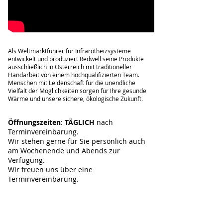
Als Weltmarktführer für Infrarotheizsysteme
entwickelt und produziert Redwell seine Produkte
ausschließlich in Österreich mit traditioneller
Handarbeit von einem hochqualifizierten Team.
Menschen mit Leidenschaft für die unendliche
Vielfalt der Möglichkeiten sorgen für Ihre gesunde
Wärme und unsere sichere, ökologische Zukunft.
Öffnungszeiten
:
TÄGLICH
nach
Terminvereinbarung.
Wir stehen gerne für Sie persönlich auch
am Wochenende und Abends zur
Verfügung.
Wir freuen uns über eine
Terminvereinbarung.
Standort
Beratung & Bestellung
:
Stuttgarter Infrarotheizung &
lights
Nellinger Straße 15A, 70619 Stuttgart-