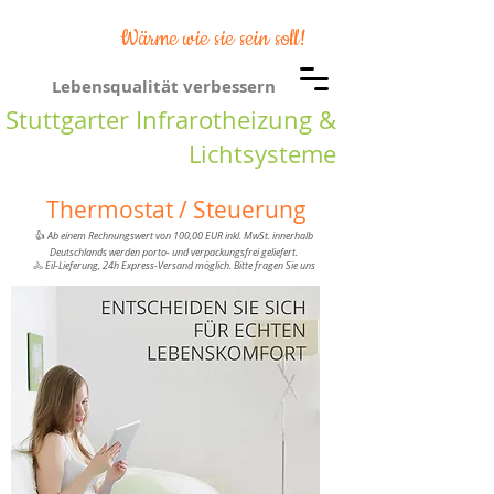
Wärme wie sie sein soll!
Lebensqualität verbessern
Stuttgarter Infrarotheizung &
Lichtsysteme
Thermostat / Steuerung
👍
Ab einem Rechnungswert von 100,00 EUR inkl. MwSt. innerhalb
Deutschlands werden porto- und verpackungsfrei geliefert.
🚴
Eil-Lieferung, 24h Express-Versand möglich. Bitte fragen Sie uns
nach weiteren Informationen.